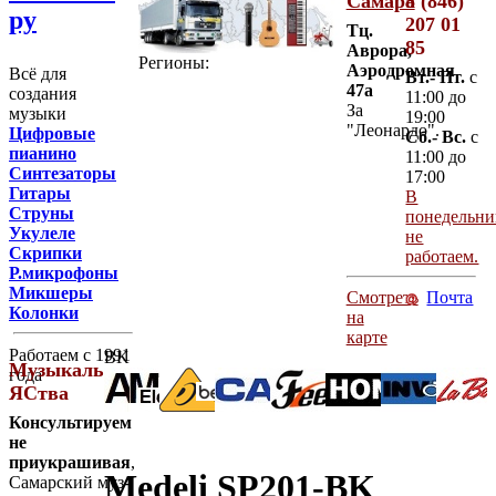
Самара
8 (846)
ру
207 01
Тц.
85
Аврора
,
Регионы:
Аэродромная
Всё для
Вт.- Пт.
c
47а
создания
11:00 до
За
музыки
19:00
"Леонардо".
Цифровые
Сб.- Вс.
c
пианино
11:00 до
Синтезаторы
17:00
Гитары
В
Струны
понедельни
Укулеле
не
Скрипки
работаем.
Р.микрофоны
Микшеры
Смотреть
Почта
Колонки
на
карте
Работаем с 1991
BK
Музыкальные
года
ЯСтва
Консультируем
не
приукрашивая
,
Medeli SP201-BK
Самарский муз-