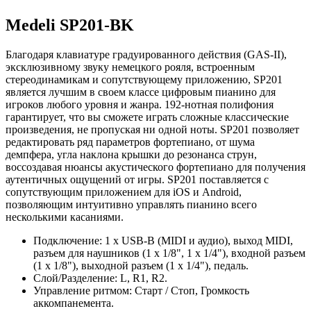
Medeli SP201-BK
Благодаря клавиатуре градуированного действия (GAS-II),
эксклюзивному звуку немецкого рояля, встроенным
стереодинамикам и сопутствующему приложению, SP201
является лучшим в своем классе цифровым пианино для
игроков любого уровня и жанра. 192-нотная полифония
гарантирует, что вы сможете играть сложные классические
произведения, не пропуская ни одной ноты. SP201 позволяет
редактировать ряд параметров фортепиано, от шума
демпфера, угла наклона крышки до резонанса струн,
воссоздавая нюансы акустического фортепиано для получения
аутентичных ощущений от игры. SP201 поставляется с
сопутствующим приложением для iOS и Android,
позволяющим интуитивно управлять пианино всего
несколькими касаниями.
Подключение: 1 x USB-B (MIDI и аудио), выход MIDI,
разъем для наушников (1 x 1/8", 1 x 1/4"), входной разъем
(1 x 1/8"), выходной разъем (1 x 1/4"), педаль.
Слой/Разделение: L, R1, R2.
Управление ритмом: Старт / Стоп, Громкость
аккомпанемента.