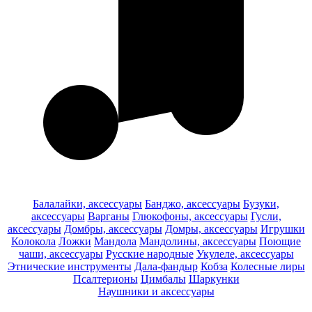
Балалайки, аксессуары
Банджо, аксессуары
Бузуки,
аксессуары
Варганы
Глюкофоны, аксессуары
Гусли,
аксессуары
Домбры, аксессуары
Домры, аксессуары
Игрушки
Колокола
Ложки
Мандола
Мандолины, аксессуары
Поющие
чаши, аксессуары
Русские народные
Укулеле, аксессуары
Этнические инструменты
Дала-фандыр
Кобза
Колесные лиры
Псалтерионы
Цимбалы
Шаркунки
Наушники и аксессуары