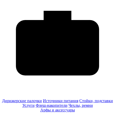
Дирижерские палочки
Источники питания
Стойки, подставки
Услуги
Флеш-накопители
Чехлы, ремни
Арфы и аксессуары