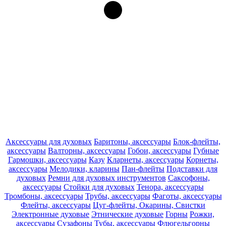
Аксессуары для духовых
Баритоны, аксессуары
Блок-флейты,
аксессуары
Валторны, аксессуары
Гобои, аксессуары
Губные
Гармошки, аксессуары
Казу
Кларнеты, аксессуары
Корнеты,
аксессуары
Мелодики, кларины
Пан-флейты
Подставки для
духовых
Ремни для духовых инструментов
Саксофоны,
аксессуары
Стойки для духовых
Тенора, аксессуары
Тромбоны, аксессуары
Трубы, аксессуары
Фаготы, аксессуары
Флейты, аксессуары
Цуг-флейты, Окарины, Свистки
Электронные духовые
Этнические духовые
Горны
Рожки,
аксессуары
Сузафоны
Тубы, аксессуары
Флюгельгорны