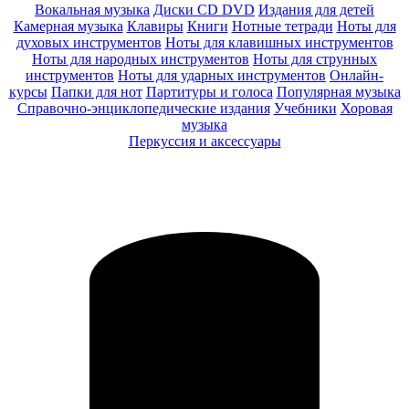
Вокальная музыка
Диски CD DVD
Издания для детей
Камерная музыка
Клавиры
Книги
Нотные тетради
Ноты для
духовых инструментов
Ноты для клавишных инструментов
Ноты для народных инструментов
Ноты для струнных
инструментов
Ноты для ударных инструментов
Онлайн-
курсы
Папки для нот
Партитуры и голоса
Популярная музыка
Справочно-энциклопедические издания
Учебники
Хоровая
музыка
Перкуссия и аксессуары