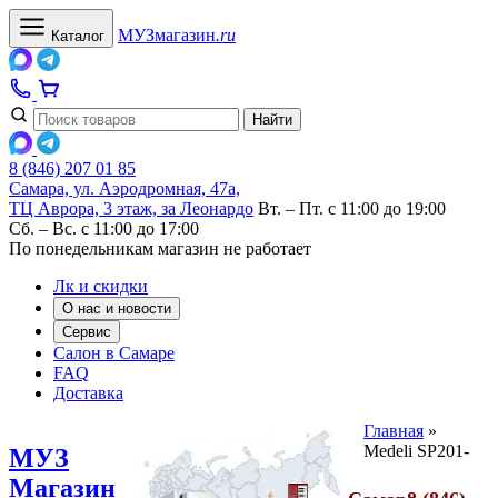
МУЗ
магазин
.ru
Каталог
Найти
8 (846) 207 01 85
Самара, ул. Аэродромная, 47а,
ТЦ Аврора, 3 этаж, за Леонардо
Вт. – Пт. с 11:00 до 19:00
Сб. – Вс. с 11:00 до 17:00
По понедельникам магазин не работает
Лк и скидки
О нас и новости
Сервис
Салон в Самаре
FAQ
Доставка
Главная
»
Medeli SP201-
МУЗ
Магазин