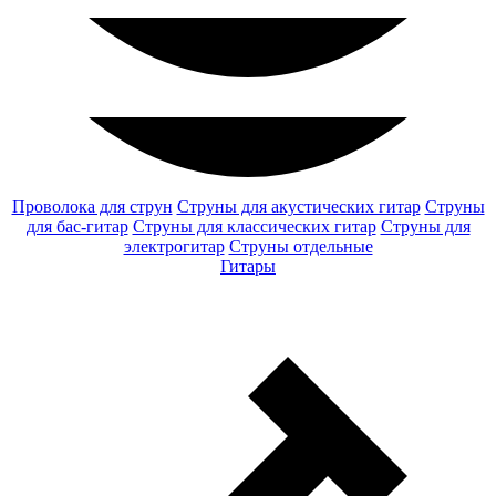
Проволока для струн
Струны для акустических гитар
Струны
для бас-гитар
Струны для классических гитар
Струны для
электрогитар
Струны отдельные
Гитары