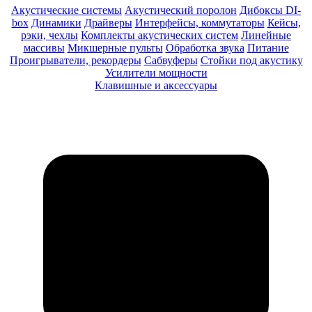
Акустические системы
Акустический поролон
Дибоксы DI-
box
Динамики
Драйверы
Интерфейсы, коммутаторы
Кейсы,
рэки, чехлы
Комплекты акустических систем
Линейные
массивы
Микшерные пульты
Обработка звука
Питание
Проигрыватели, рекордеры
Сабвуферы
Стойки под акустику
Усилители мощности
Клавишные и аксессуары