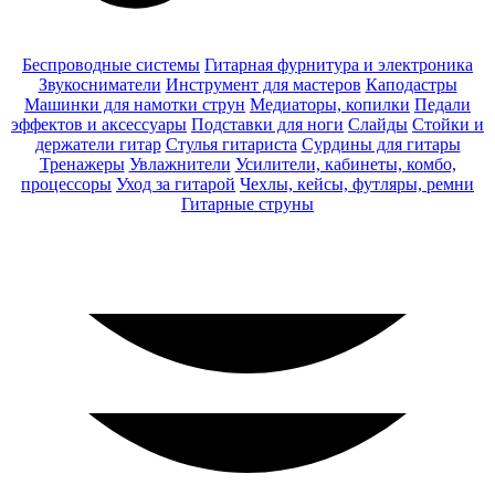
Беспроводные системы
Гитарная фурнитура и электроника
Звукосниматели
Инструмент для мастеров
Каподастры
Машинки для намотки струн
Медиаторы, копилки
Педали
эффектов и аксессуары
Подставки для ноги
Слайды
Стойки и
держатели гитар
Стулья гитариста
Сурдины для гитары
Тренажеры
Увлажнители
Усилители, кабинеты, комбо,
процессоры
Уход за гитарой
Чехлы, кейсы, футляры, ремни
Гитарные струны